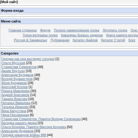
[
Мой сайт
]
Форма входа
Меню сайта
Главная страница
Форум
Полное наименование полка
Летопись полка
Они 
Герои ветераны полка
Кавалеры боевых орденов
Книга памяти ветер
Россия & Закавказье
Публикации
Каталог файлов
Каталог Cтатей
Блог
Categories
Городки как они выглядят сегодня
[1]
Ольга Мусская
[23]
Станислав Семилетов
[48]
Амаяк Брутьян
[10]
Александр Булдаков
[48]
Володя Бурмистров
[30]
Женя Курдюмов
[28]
Анатолий Козлов
[1]
Рината Мамлеева
[30]
Андрей Анисимов
[14]
Тамара Власова
[16]
Наталья Вавилова
[12]
Татьяна Иванова
[33]
Вера Капустина
[29]
Нина Носовицкая
[6]
Станислав Семилетов: Памяти Володи Силенкова
[40]
Беседка нашего двора
[15]
Ольга Кочнева: Памяти Виктора Кочнева
[50]
Александр Дудников
[15]
Городок накануне войны 888
[44]