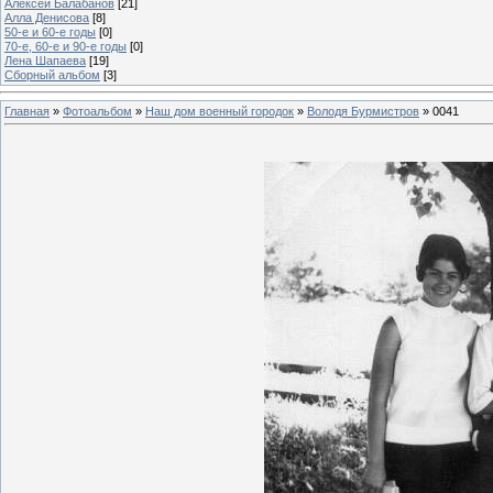
Алексей Балабанов
[21]
Алла Денисова
[8]
50-е и 60-е годы
[0]
70-е, 60-е и 90-е годы
[0]
Лена Шапаева
[19]
Сборный альбом
[3]
Главная
»
Фотоальбом
»
Наш дом военный городок
»
Володя Бурмистров
» 0041