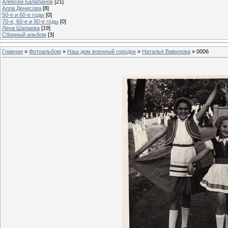
Алексей Балабанов
[21]
Алла Денисова
[8]
50-е и 60-е годы
[0]
70-е, 60-е и 90-е годы
[0]
Лена Шапаева
[19]
Сборный альбом
[3]
Главная
»
Фотоальбом
»
Наш дом военный городок
»
Наталья Вавилова
» 0006