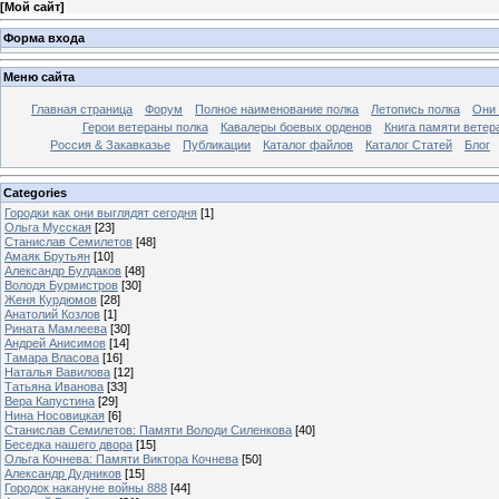
[
Мой сайт
]
Форма входа
Меню сайта
Главная страница
Форум
Полное наименование полка
Летопись полка
Они 
Герои ветераны полка
Кавалеры боевых орденов
Книга памяти ветер
Россия & Закавказье
Публикации
Каталог файлов
Каталог Cтатей
Блог
Categories
Городки как они выглядят сегодня
[1]
Ольга Мусская
[23]
Станислав Семилетов
[48]
Амаяк Брутьян
[10]
Александр Булдаков
[48]
Володя Бурмистров
[30]
Женя Курдюмов
[28]
Анатолий Козлов
[1]
Рината Мамлеева
[30]
Андрей Анисимов
[14]
Тамара Власова
[16]
Наталья Вавилова
[12]
Татьяна Иванова
[33]
Вера Капустина
[29]
Нина Носовицкая
[6]
Станислав Семилетов: Памяти Володи Силенкова
[40]
Беседка нашего двора
[15]
Ольга Кочнева: Памяти Виктора Кочнева
[50]
Александр Дудников
[15]
Городок накануне войны 888
[44]