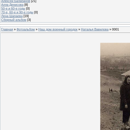
Алексей Балабанов
[21]
Алла Денисова
[8]
50-е и 60-е годы
[0]
70-е, 60-е и 90-е годы
[0]
Лена Шапаева
[19]
Сборный альбом
[3]
Главная
»
Фотоальбом
»
Наш дом военный городок
»
Наталья Вавилова
» 0001