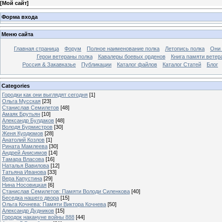
[
Мой сайт
]
Форма входа
Меню сайта
Главная страница
Форум
Полное наименование полка
Летопись полка
Они 
Герои ветераны полка
Кавалеры боевых орденов
Книга памяти ветер
Россия & Закавказье
Публикации
Каталог файлов
Каталог Cтатей
Блог
Categories
Городки как они выглядят сегодня
[1]
Ольга Мусская
[23]
Станислав Семилетов
[48]
Амаяк Брутьян
[10]
Александр Булдаков
[48]
Володя Бурмистров
[30]
Женя Курдюмов
[28]
Анатолий Козлов
[1]
Рината Мамлеева
[30]
Андрей Анисимов
[14]
Тамара Власова
[16]
Наталья Вавилова
[12]
Татьяна Иванова
[33]
Вера Капустина
[29]
Нина Носовицкая
[6]
Станислав Семилетов: Памяти Володи Силенкова
[40]
Беседка нашего двора
[15]
Ольга Кочнева: Памяти Виктора Кочнева
[50]
Александр Дудников
[15]
Городок накануне войны 888
[44]