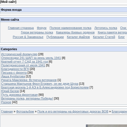
[
Мой сайт
]
Форма входа
Меню сайта
Главная страница
Форум
Полное наименование полка
Летопись полка
Они 
Герои ветераны полка
Кавалеры боевых орденов
Книга памяти ветер
Россия & Закавказье
Публикации
Каталог файлов
Каталог Cтатей
Блог
Categories
Исторический формуляр
[28]
Оперсводки 241 ШАП за июнь-июль 1941
[8]
Краткий отчет 7 САД за 1941 год
[6]
Политдонесения от июля 1941
[5]
Благодарности ВГК
[20]
Письма с фронта
[36]
Даша Курбатова
[12]
Рината Мамлеева: Встреча ветеранов
[1]
Старшина Мартынов Фрол Егорвич, он же дядя Шура
[13]
Братская могила 1-й АЭ в Б.Александровке под Борисполем
[7]
Юрий Белов
[14]
Путь дорожка фронтовая
[90]
Ветераны полка, ветераны Победы!
[30]
Разное
[42]
Главная
»
Фотоальбом
»
Полк и его ветераны на фронтовых дорогах ВОВ
»
Благодарн