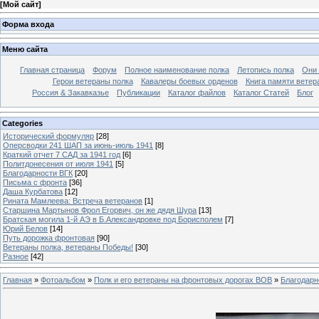
[
Мой сайт
]
Форма входа
Меню сайта
Главная страница
Форум
Полное наименование полка
Летопись полка
Они 
Герои ветераны полка
Кавалеры боевых орденов
Книга памяти ветер
Россия & Закавказье
Публикации
Каталог файлов
Каталог Cтатей
Блог
Categories
Исторический формуляр
[28]
Оперсводки 241 ШАП за июнь-июль 1941
[8]
Краткий отчет 7 САД за 1941 год
[6]
Политдонесения от июля 1941
[5]
Благодарности ВГК
[20]
Письма с фронта
[36]
Даша Курбатова
[12]
Рината Мамлеева: Встреча ветеранов
[1]
Старшина Мартынов Фрол Егорвич, он же дядя Шура
[13]
Братская могила 1-й АЭ в Б.Александровке под Борисполем
[7]
Юрий Белов
[14]
Путь дорожка фронтовая
[90]
Ветераны полка, ветераны Победы!
[30]
Разное
[42]
Главная
»
Фотоальбом
»
Полк и его ветераны на фронтовых дорогах ВОВ
»
Благодарн