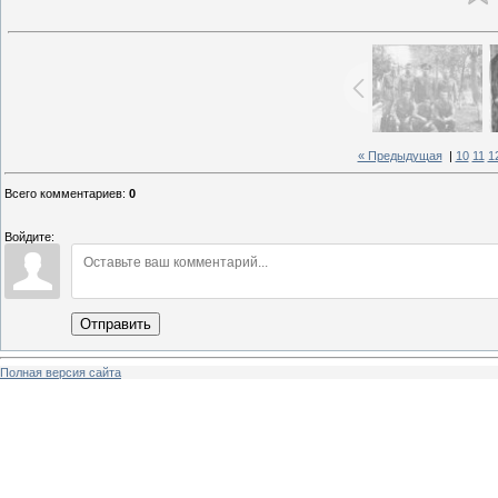
« Предыдущая
|
10
11
1
Всего комментариев
:
0
Войдите:
Отправить
Полная версия сайта