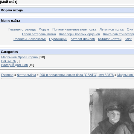
[
Мой сайт
]
Форма входа
Меню сайта
Главная страница
Форум
Полное наименование полка
Летопись полка
Они 
Герои ветераны полка
Кавалеры боевых орденов
Книга памяти ветер
Россия & Закавказье
Публикации
Каталог файлов
Каталог Cтатей
Блог
Categories
Мартынов Фрол Егорвич
[20]
В/ч 32876
[0]
Валерий Дальнов
[10]
Главная
»
Фотоальбом
»
200-я авиатехническая база (ОБАТО), в/ч 32876
»
Мартынов 