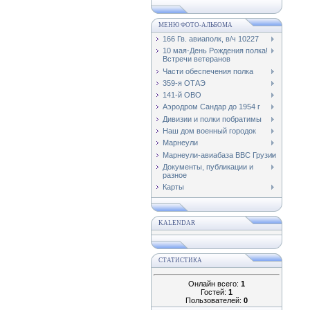
МЕНЮ ФОТО-АЛЬБОМА
166 Гв. авиаполк, в/ч 10227
10 мая-День Рождения полка!
Встречи ветеранов
Части обеспечения полка
359-я ОТАЭ
141-й ОВО
Аэродром Сандар до 1954 г
Дивизии и полки побратимы
Наш дом военный городок
Марнеули
Марнеули-авиабаза ВВС Грузии
Документы, публикации и
разное
Карты
KALENDAR
СТАТИСТИКА
Онлайн всего:
1
Гостей:
1
Пользователей:
0