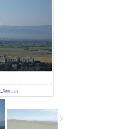
52
/ 195.3Kb
v_Semiletov