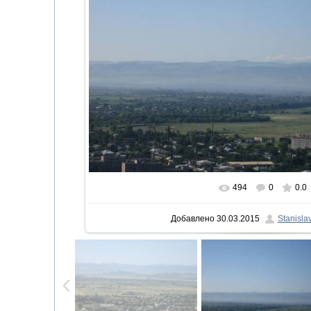
494
0
0.0
В реальном размере
1536x11
Добавлено
30.03.2015
Stanisla