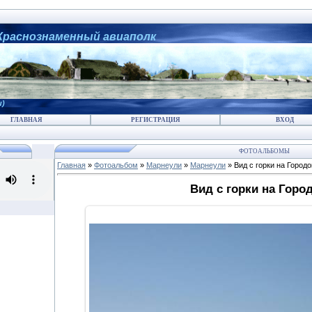
 Краснознаменный авиаполк
и)
ГЛАВНАЯ
РЕГИСТРАЦИЯ
ВХОД
ФОТОАЛЬБОМЫ
Главная
»
Фотоальбом
»
Марнеули
»
Марнеули
» Вид с горки на Городо
Вид с горки на Город