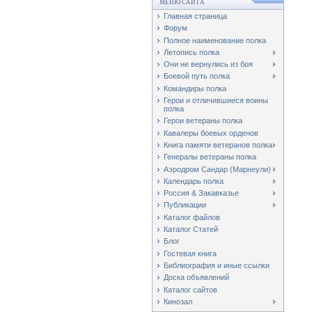
МЕНЮ САЙТА
Главная страница
Форум
Полное наименование полка
Летопись полка
Они не вернулись из боя
Боевой путь полка
Командиры полка
Герои и отличившиеся воины
полка
Герои ветераны полка
Кавалеры боевых орденов
Книга памяти ветеранов полка
Генералы ветераны полка
Аэродром Сандар (Марнеули)
Календарь полка
Россия & Закавказье
Публикации
Каталог файлов
Каталог Cтатей
Блог
Гостевая книга
Библиография и иные ссылки
Доска объявлений
Каталог сайтов
Кинозал