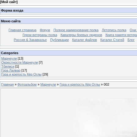
[
Мой сайт
]
Форма входа
Меню сайта
Главная страница
Форум
Полное наименование полка
Летопись полка
Они 
Герои ветераны полка
Кавалеры боевых орденов
Книга памяти ветер
Россия & Закавказье
Публикации
Каталог файлов
Каталог Cтатей
Блог
Categories
Марнеули
[13]
Окрестности Марнеули
[7]
Тбилиси
[1]
Гора Лалвар
[17]
Гора и крепость Кёр Оглы
[29]
Главная
»
Фотоальбом
»
Марнеули
»
Гора и крепость Кёр Оглы
» 002