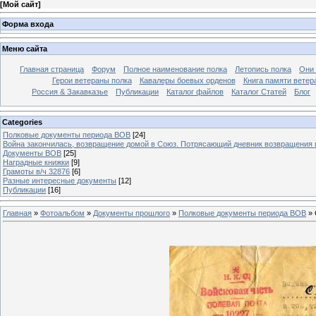
[
Мой сайт
]
Форма входа
Меню сайта
Главная страница
Форум
Полное наименование полка
Летопись полка
Они 
Герои ветераны полка
Кавалеры боевых орденов
Книга памяти ветер
Россия & Закавказье
Публикации
Каталог файлов
Каталог Cтатей
Блог
Categories
Полковые документы периода ВОВ
[24]
Война закончилась, возвращение домой в Союз. Потрясающий дневник возвращения по
Документы ВОВ
[25]
Наградные книжки
[9]
Грамоты в/ч 32876
[6]
Разные интересные документы
[12]
Публикации
[16]
Главная
»
Фотоальбом
»
Документы прошлого
»
Полковые документы периода ВОВ
» 