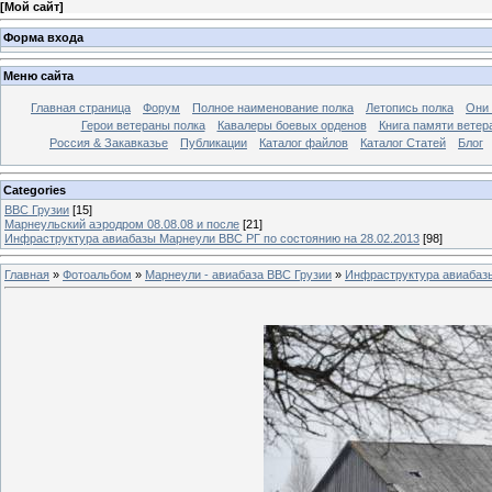
[
Мой сайт
]
Форма входа
Меню сайта
Главная страница
Форум
Полное наименование полка
Летопись полка
Они 
Герои ветераны полка
Кавалеры боевых орденов
Книга памяти ветер
Россия & Закавказье
Публикации
Каталог файлов
Каталог Cтатей
Блог
Categories
ВВС Грузии
[15]
Марнеульский аэродром 08.08.08 и после
[21]
Инфраструктура авиабазы Марнеули ВВС РГ по состоянию на 28.02.2013
[98]
Главная
»
Фотоальбом
»
Марнеули - авиабаза ВВС Грузии
»
Инфраструктура авиабазы