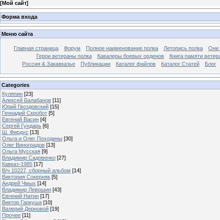
[
Мой сайт
]
Форма входа
Меню сайта
Главная страница
Форум
Полное наименование полка
Летопись полка
Они 
Герои ветераны полка
Кавалеры боевых орденов
Книга памяти ветер
Россия & Закавказье
Публикации
Каталог файлов
Каталог Cтатей
Блог
Categories
Куляпин
[23]
Алексей Балабанов
[11]
Юрий Гвоздовский
[15]
Геннадий Скробот
[5]
Евгений Васин
[4]
Сергей Гундарь
[6]
Ш. Фирдус
[13]
Ольга и Олег Походины
[30]
Олег Виноградов
[13]
Ольга Мусская
[9]
Владимир Садовенко
[27]
Кавказ-1985
[17]
В/ч 10227, сборный альбом
[14]
Виктория Сокерняк
[5]
Андрей Чмых
[14]
Владимир Левошин
[43]
Евгений Натин
[17]
Виктор Гаркуша
[10]
Валерий Дерновой
[19]
Прочее
[11]