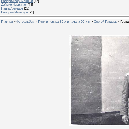
Валерий Корчменный
[42]
Дайвис Червинас
[44]
Паша Ахмедов
[22]
Валерий Мамедов
[29]
Главная
»
Фотоальбом
»
Полк в период 80-х и начала 90-х гг
»
Сергей Гундарь
» Гвард