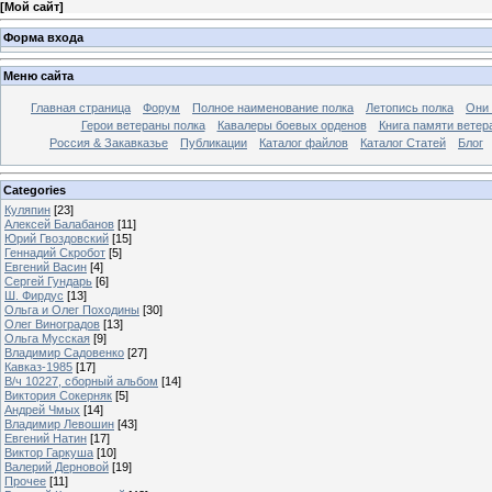
[
Мой сайт
]
Форма входа
Меню сайта
Главная страница
Форум
Полное наименование полка
Летопись полка
Они 
Герои ветераны полка
Кавалеры боевых орденов
Книга памяти ветер
Россия & Закавказье
Публикации
Каталог файлов
Каталог Cтатей
Блог
Categories
Куляпин
[23]
Алексей Балабанов
[11]
Юрий Гвоздовский
[15]
Геннадий Скробот
[5]
Евгений Васин
[4]
Сергей Гундарь
[6]
Ш. Фирдус
[13]
Ольга и Олег Походины
[30]
Олег Виноградов
[13]
Ольга Мусская
[9]
Владимир Садовенко
[27]
Кавказ-1985
[17]
В/ч 10227, сборный альбом
[14]
Виктория Сокерняк
[5]
Андрей Чмых
[14]
Владимир Левошин
[43]
Евгений Натин
[17]
Виктор Гаркуша
[10]
Валерий Дерновой
[19]
Прочее
[11]