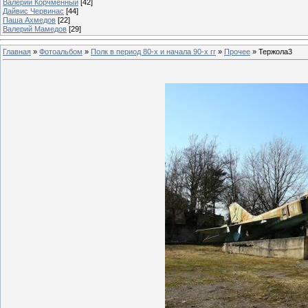
Валерий Корчменный
[42]
Дайвис Червинас
[44]
Паша Ахмедов
[22]
Валерий Мамедов
[29]
Главная
»
Фотоальбом
»
Полк в период 80-х и начала 90-х гг
»
Прочее
» Тержола3