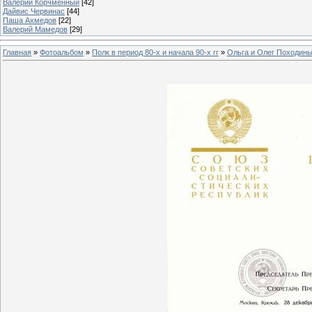
Валерий Корчменный
[42]
Дайвис Червинас
[44]
Паша Ахмедов
[22]
Валерий Мамедов
[29]
Главная
»
Фотоальбом
»
Полк в период 80-х и начала 90-х гг
»
Ольга и Олег Походин