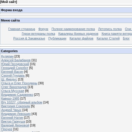
[
Мой сайт
]
Форма входа
Меню сайта
Главная страница
Форум
Полное наименование полка
Летопись полка
Они 
Герои ветераны полка
Кавалеры боевых орденов
Книга памяти ветер
Россия & Закавказье
Публикации
Каталог файлов
Каталог Cтатей
Блог
Categories
Куляпин
[23]
Алексей Балабанов
[11]
Юрий Гвоздовский
[15]
Геннадий Скробот
[5]
Евгений Васин
[4]
Сергей Гундарь
[6]
Ш. Фирдус
[13]
Ольга и Олег Походины
[30]
Олег Виноградов
[13]
Ольга Мусская
[9]
Владимир Садовенко
[27]
Кавказ-1985
[17]
В/ч 10227, сборный альбом
[14]
Виктория Сокерняк
[5]
Андрей Чмых
[14]
Владимир Левошин
[43]
Евгений Натин
[17]
Виктор Гаркуша
[10]
Валерий Дерновой
[19]
Прочее
[11]