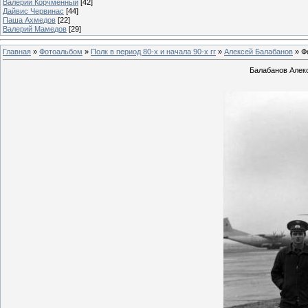
Валерий Корчменный
[42]
Дайвис Червинас
[44]
Паша Ахмедов
[22]
Валерий Мамедов
[29]
Главная
»
Фотоальбом
»
Полк в период 80-х и начала 90-х гг
»
Алексей Балабанов
» Ф
Балабанов Алекс