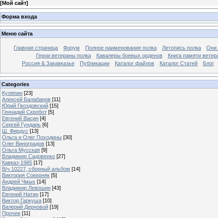
[
Мой сайт
]
Форма входа
Меню сайта
Главная страница
Форум
Полное наименование полка
Летопись полка
Они 
Герои ветераны полка
Кавалеры боевых орденов
Книга памяти ветер
Россия & Закавказье
Публикации
Каталог файлов
Каталог Cтатей
Блог
Categories
Куляпин
[23]
Алексей Балабанов
[11]
Юрий Гвоздовский
[15]
Геннадий Скробот
[5]
Евгений Васин
[4]
Сергей Гундарь
[6]
Ш. Фирдус
[13]
Ольга и Олег Походины
[30]
Олег Виноградов
[13]
Ольга Мусская
[9]
Владимир Садовенко
[27]
Кавказ-1985
[17]
В/ч 10227, сборный альбом
[14]
Виктория Сокерняк
[5]
Андрей Чмых
[14]
Владимир Левошин
[43]
Евгений Натин
[17]
Виктор Гаркуша
[10]
Валерий Дерновой
[19]
Прочее
[11]