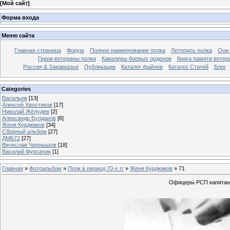
[
Мой сайт
]
Форма входа
Меню сайта
Главная страница
Форум
Полное наименование полка
Летопись полка
Они 
Герои ветераны полка
Кавалеры боевых орденов
Книга памяти ветер
Россия & Закавказье
Публикации
Каталог файлов
Каталог Cтатей
Блог
Categories
Васильев
[13]
Алексей Хвостиков
[17]
Николай Жёлудев
[2]
Александр Булдаков
[6]
Женя Курдюмов
[34]
Сборный альбом
[27]
ДМБ72
[27]
Вячеслав Чернышов
[18]
Василий Фурсачик
[1]
Главная
»
Фотоальбом
»
Полк в период 70-х гг
»
Женя Курдюмов
» 71
Офицеры РСП капитаны