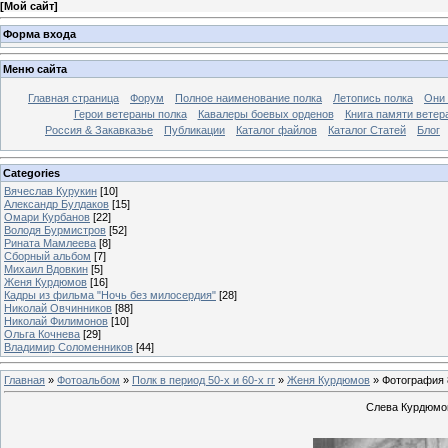
[
Мой сайт
]
Форма входа
Меню сайта
Главная страница
Форум
Полное наименование полка
Летопись полка
Они 
Герои ветераны полка
Кавалеры боевых орденов
Книга памяти ветер
Россия & Закавказье
Публикации
Каталог файлов
Каталог Cтатей
Блог
Categories
Вячеслав Курукин
[10]
Александр Булдаков
[15]
Омари Курбанов
[22]
Володя Бурмистров
[52]
Рината Мамлеева
[8]
Сборный альбом
[7]
Михаил Вдовкин
[5]
Женя Курдюмов
[16]
Кадры из фильма "Ночь без милосердия"
[28]
Николай Овчинников
[88]
Николай Филимонов
[10]
Ольга Кочнева
[29]
Владимир Соломенников
[44]
Главная
»
Фотоальбом
»
Полк в период 50-х и 60-х гг
»
Женя Курдюмов
» Фотография 
Слева Курдюмов