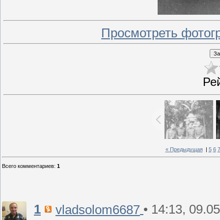
Просмотреть фотог
Ре
« Предыдущая
|
5
6
Всего комментариев
:
1
1
• 14:13, 09.0
vladsolom6687