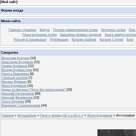
[
Мой сайт
]
Форма входа
Меню сайта
Главная страница
Форум
Полное наименование полка
Летопись полка
Они 
Герои ветераны полка
Кавалеры боевых орденов
Книга памяти ветер
Россия & Закавказье
Публикации
Каталог файлов
Каталог Cтатей
Блог
Categories
Вячеслав Курукин
[10]
Александр Булдаков
[15]
Омари Курбанов
[22]
Володя Бурмистров
[52]
Рината Мамлеева
[8]
Сборный альбом
[7]
Михаил Вдовкин
[5]
Женя Курдюмов
[16]
Кадры из фильма "Ночь без милосердия"
[28]
Николай Овчинников
[88]
Николай Филимонов
[10]
Ольга Кочнева
[29]
Владимир Соломенников
[44]
Главная
»
Фотоальбом
»
Полк в период 50-х и 60-х гг
»
Женя Курдюмов
» Фотография 