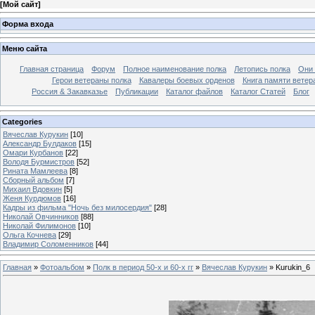
[
Мой сайт
]
Форма входа
Меню сайта
Главная страница
Форум
Полное наименование полка
Летопись полка
Они 
Герои ветераны полка
Кавалеры боевых орденов
Книга памяти ветер
Россия & Закавказье
Публикации
Каталог файлов
Каталог Cтатей
Блог
Categories
Вячеслав Курукин
[10]
Александр Булдаков
[15]
Омари Курбанов
[22]
Володя Бурмистров
[52]
Рината Мамлеева
[8]
Сборный альбом
[7]
Михаил Вдовкин
[5]
Женя Курдюмов
[16]
Кадры из фильма "Ночь без милосердия"
[28]
Николай Овчинников
[88]
Николай Филимонов
[10]
Ольга Кочнева
[29]
Владимир Соломенников
[44]
Главная
»
Фотоальбом
»
Полк в период 50-х и 60-х гг
»
Вячеслав Курукин
» Kurukin_6