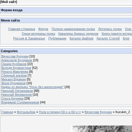
[
Мой сайт
]
Форма входа
Меню сайта
Главная страница
Форум
Полное наименование полка
Летопись полка
Они 
Герои ветераны полка
Кавалеры боевых орденов
Книга памяти ветер
Россия & Закавказье
Публикации
Каталог файлов
Каталог Cтатей
Блог
Categories
Вячеслав Курукин
[10]
Александр Булдаков
[15]
Омари Курбанов
[22]
Володя Бурмистров
[52]
Рината Мамлеева
[8]
Сборный альбом
[7]
Михаил Вдовкин
[5]
Женя Курдюмов
[16]
Кадры из фильма "Ночь без милосердия"
[28]
Николай Овчинников
[88]
Николай Филимонов
[10]
Ольга Кочнева
[29]
Владимир Соломенников
[44]
Главная
»
Фотоальбом
»
Полк в период 50-х и 60-х гг
»
Вячеслав Курукин
» Kurukin_2