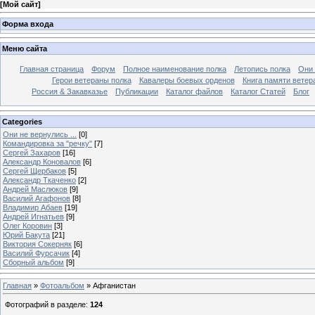
[
Мой сайт
]
Форма входа
Меню сайта
Главная страница
Форум
Полное наименование полка
Летопись полка
Они 
Герои ветераны полка
Кавалеры боевых орденов
Книга памяти ветер
Россия & Закавказье
Публикации
Каталог файлов
Каталог Cтатей
Блог
Categories
Они не вернулись ...
[0]
Командировка за "речку"
[7]
Сергей Захаров
[16]
Александр Коновалов
[6]
Сергей Щербаков
[5]
Александр Ткаченко
[2]
Андрей Маслюков
[9]
Василий Агафонов
[8]
Владимир Абаев
[19]
Андрей Игнатьев
[9]
Олег Коровин
[3]
Юрий Бакута
[21]
Виктория Сокерняк
[6]
Василий Фурсачик
[4]
Сборный альбом
[9]
Главная
»
Фотоальбом
» Афганистан
Фотографий в разделе
:
124