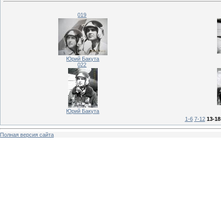
019
Юрий Бакута
022
Юрий Бакута
1-6
7-12
13-18
Полная версия сайта