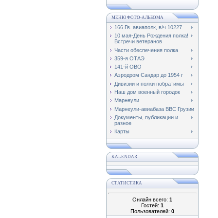
МЕНЮ ФОТО-АЛЬБОМА
166 Гв. авиаполк, в/ч 10227
10 мая-День Рождения полка!
Встречи ветеранов
Части обеспечения полка
359-я ОТАЭ
141-й ОВО
Аэродром Сандар до 1954 г
Дивизии и полки побратимы
Наш дом военный городок
Марнеули
Марнеули-авиабаза ВВС Грузии
Документы, публикации и
разное
Карты
KALENDAR
СТАТИСТИКА
Онлайн всего:
1
Гостей:
1
Пользователей:
0