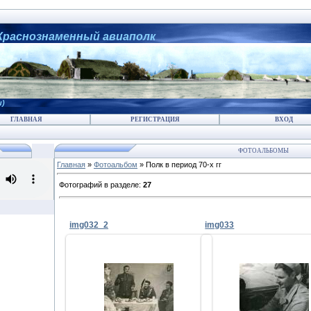
 Краснознаменный авиаполк
и)
ГЛАВНАЯ
РЕГИСТРАЦИЯ
ВХОД
ФОТОАЛЬБОМЫ
Главная
»
Фотоальбом
» Полк в период 70-х гг
Фотографий в разделе
:
27
img032_2
img033
01.12.2010
01.12.2010
Stanislav_Semiletov
Stanislav_Semile