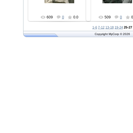
609
0
0.0
509
0
0
1-6
7-12
13-18
19-24
25-27
Copyright MyCorp © 2026