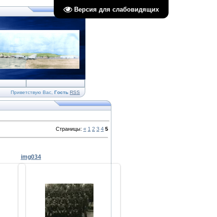
Версия для слабовидящих
Приветствую Вас
,
Гость
RSS
Страницы
:
«
1
2
3
4
5
img034
01.12.2010
tov
Stanislav_Semiletov