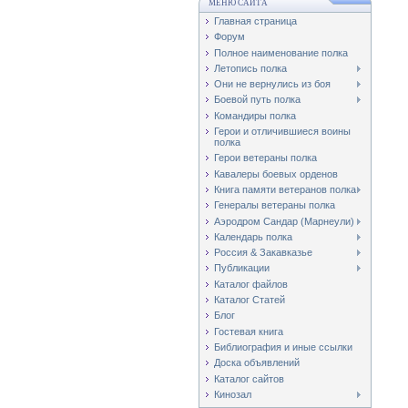
МЕНЮ САЙТА
Главная страница
Форум
Полное наименование полка
Летопись полка
Они не вернулись из боя
Боевой путь полка
Командиры полка
Герои и отличившиеся воины
полка
Герои ветераны полка
Кавалеры боевых орденов
Книга памяти ветеранов полка
Генералы ветераны полка
Аэродром Сандар (Марнеули)
Календарь полка
Россия & Закавказье
Публикации
Каталог файлов
Каталог Cтатей
Блог
Гостевая книга
Библиография и иные ссылки
Доска объявлений
Каталог сайтов
Кинозал