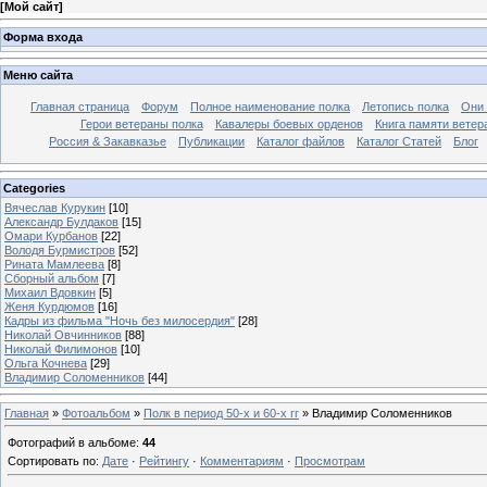
[
Мой сайт
]
Форма входа
Меню сайта
Главная страница
Форум
Полное наименование полка
Летопись полка
Они 
Герои ветераны полка
Кавалеры боевых орденов
Книга памяти ветер
Россия & Закавказье
Публикации
Каталог файлов
Каталог Cтатей
Блог
Categories
Вячеслав Курукин
[10]
Александр Булдаков
[15]
Омари Курбанов
[22]
Володя Бурмистров
[52]
Рината Мамлеева
[8]
Сборный альбом
[7]
Михаил Вдовкин
[5]
Женя Курдюмов
[16]
Кадры из фильма "Ночь без милосердия"
[28]
Николай Овчинников
[88]
Николай Филимонов
[10]
Ольга Кочнева
[29]
Владимир Соломенников
[44]
Главная
»
Фотоальбом
»
Полк в период 50-х и 60-х гг
» Владимир Соломенников
Фотографий в альбоме
:
44
Сортировать по
:
Дате
·
Рейтингу
·
Комментариям
·
Просмотрам