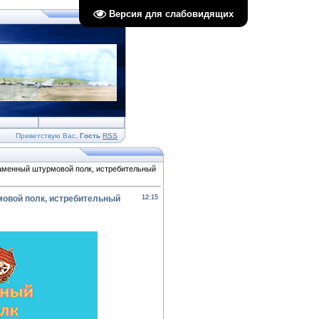
Версия для слабовидящих
Приветствую Вас
,
Гость
RSS
аменный штурмовой полк, истребительный
овой полк, истребительный
12:15