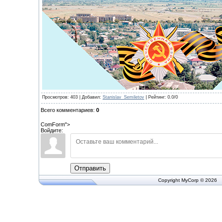
Просмотров
: 403 |
Добавил
:
Stanislav_Semiletov
|
Рейтинг
:
0.0
/
0
Всего комментариев
:
0
ComForm">
Войдите:
Отправить
Copyright MyCorp © 2026