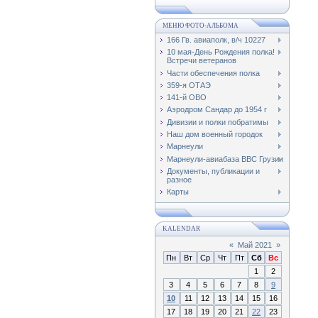
МЕНЮ ФОТО-АЛЬБОМА
166 Гв. авиаполк, в/ч 10227
10 мая-День Рождения полка!
Встречи ветеранов
Части обеспечения полка
359-я ОТАЭ
141-й ОВО
Аэродром Сандар до 1954 г
Дивизии и полки побратимы
Наш дом военный городок
Марнеули
Марнеули-авиабаза ВВС Грузии
Документы, публикации и
разное
Карты
KALENDAR
«
Май 2021
»
Пн
Вт
Ср
Чт
Пт
Сб
Вс
1
2
3
4
5
6
7
8
9
10
11
12
13
14
15
16
17
18
19
20
21
22
23