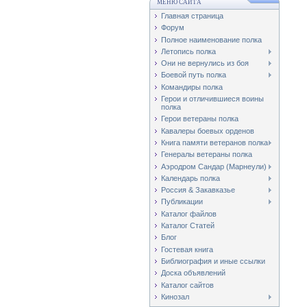
МЕНЮ САЙТА
Главная страница
Форум
Полное наименование полка
Летопись полка
Они не вернулись из боя
Боевой путь полка
Командиры полка
Герои и отличившиеся воины
полка
Герои ветераны полка
Кавалеры боевых орденов
Книга памяти ветеранов полка
Генералы ветераны полка
Аэродром Сандар (Марнеули)
Календарь полка
Россия & Закавказье
Публикации
Каталог файлов
Каталог Cтатей
Блог
Гостевая книга
Библиография и иные ссылки
Доска объявлений
Каталог сайтов
Кинозал