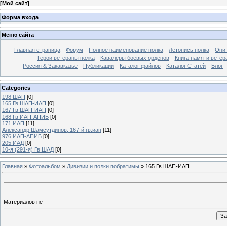
[
Мой сайт
]
Форма входа
Меню сайта
Главная страница
Форум
Полное наименование полка
Летопись полка
Они 
Герои ветераны полка
Кавалеры боевых орденов
Книга памяти ветер
Россия & Закавказье
Публикации
Каталог файлов
Каталог Cтатей
Блог
Categories
198 ШАП
[0]
165 Гв.ШАП-ИАП
[0]
167 Гв.ШАП-ИАП
[0]
168 Гв.ИАП-АПИБ
[0]
171 ИАП
[11]
Александр Шамсутдинов, 167-й гв.иап
[11]
976 ИАП-АПИБ
[0]
205 ИАД
[0]
10-я (291-я) Гв.ШАД
[0]
Главная
»
Фотоальбом
»
Дивизии и полки побратимы
» 165 Гв.ШАП-ИАП
Материалов нет